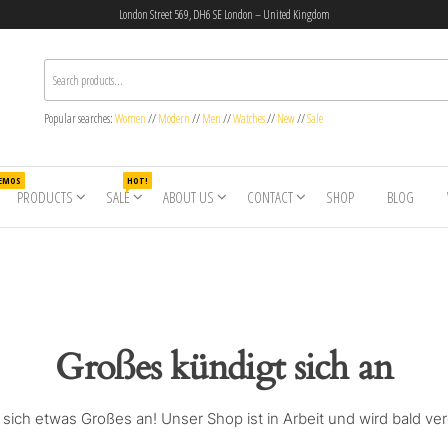
London Street 569, DH6 SE London – United Kingdom
Popular searches:
Women
//
Modern
//
Men
//
Watches
//
New
//
Sale
DEMOS
HOT!
PRODUCTS
SALE
ABOUT US
CONTACT
SHOP
BLOG
Großes kündigt sich an
 sich etwas Großes an! Unser Shop ist in Arbeit und wird bald verö