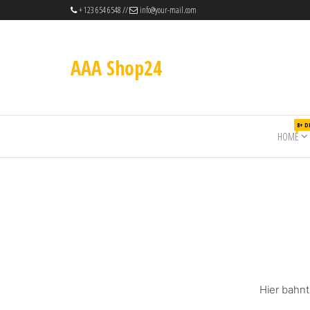
+ 123 654 6548 //
info@your-mail.com
AAA Shop24
8+ 
HOME
Hier bahnt