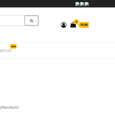
0
P0.00
NEW
WATCHES
ffentlicht!