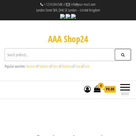
+ 123 654 6548 //
info@your-mail.com
London Street 569, DH6 SE London – United Kingdom
AAA Shop24
Popular searches:
Women
//
Modern
//
Men
//
Watches
//
New
//
Sale
0
P0.00
MENÜ