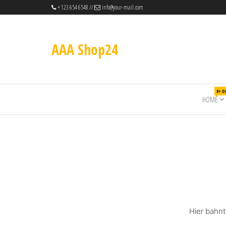
+ 123 654 6548 //
info@your-mail.com
AAA Shop24
8+ 
HOME
Hier bahnt