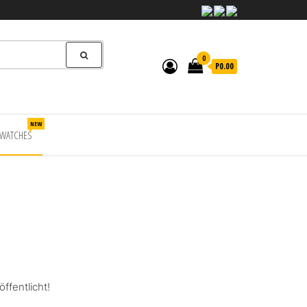
0
P0.00
NEW
WATCHES
ffentlicht!