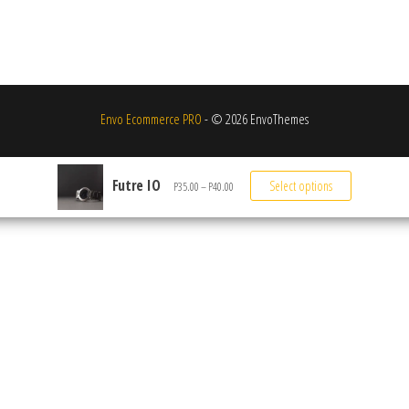
Envo Ecommerce PRO
- © 2026 EnvoThemes
Futre IO
Select options
Preisspanne: P35.00 bis P40.00
P
35.00
–
P
40.00