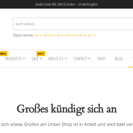
London Street 569, DH6 SE London – United Kingdom
Popular searches:
Women
//
Modern
//
Men
//
Watches
//
New
//
Sale
DEMOS
HOT!
PRODUCTS
SALE
ABOUT US
CONTACT
SHOP
BLOG
Großes kündigt sich an
 sich etwas Großes an! Unser Shop ist in Arbeit und wird bald verö