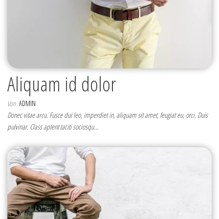
Aliquam id dolor
Von
ADMIN
Donec vitae arcu. Fusce dui leo, imperdiet in, aliquam sit amet, feugiat eu, orci. Duis
pulvinar. Class aptent taciti sociosqu…