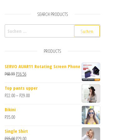
SEARCH PRODUCTS
Suchen nach:
PRODUCTS
SERVO AUAR11 Rotating Screen Phone
Ursprünglicher Preis war: P68.99
Aktueller Preis ist: P36.56.
P
68.99
P
36.56
Top pants upper
Preisspanne: P22.00 bis P29.00
P
22.00
–
P
29.00
Bikini
P
35.00
Single Shirt
Ursprünglicher Preis war: P35.00
Aktueller Preis ist: P29.00.
P
35.00
P
29.00