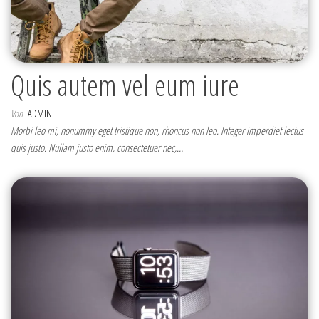
Quis autem vel eum iure
Von
ADMIN
Morbi leo mi, nonummy eget tristique non, rhoncus non leo. Integer imperdiet lectus
quis justo. Nullam justo enim, consectetuer nec,…