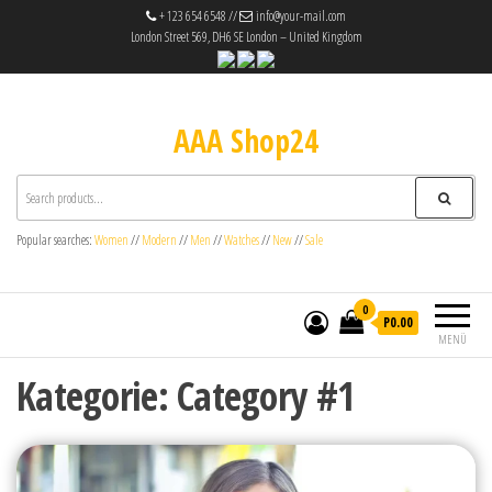
+ 123 654 6548 //
info@your-mail.com
London Street 569, DH6 SE London – United Kingdom
AAA Shop24
Popular searches:
Women
//
Modern
//
Men
//
Watches
//
New
//
Sale
0
P0.00
MENÜ
Kategorie:
Category #1