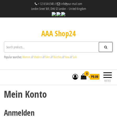
+ 123 654 6548 //
info@your-mail.com
London Street 569, DH6 SE London – United Kingdom
AAA Shop24
Popular searches:
Women
//
Modern
//
Men
//
Watches
//
New
//
Sale
0
P0.00
MENÜ
Mein Konto
Anmelden