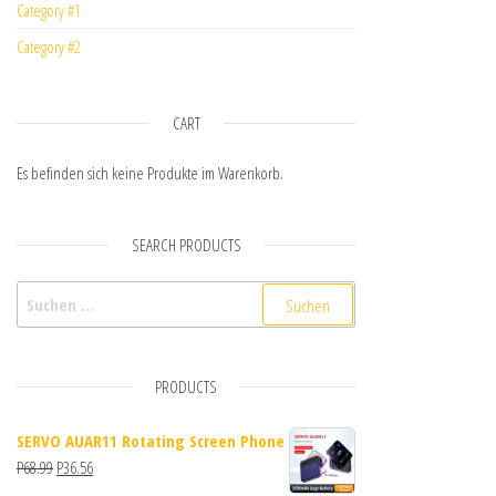
Category #1
Category #2
CART
Es befinden sich keine Produkte im Warenkorb.
SEARCH PRODUCTS
Suchen nach:
PRODUCTS
SERVO AUAR11 Rotating Screen Phone
Ursprünglicher Preis war: P68.99
Aktueller Preis ist: P36.56.
P
68.99
P
36.56