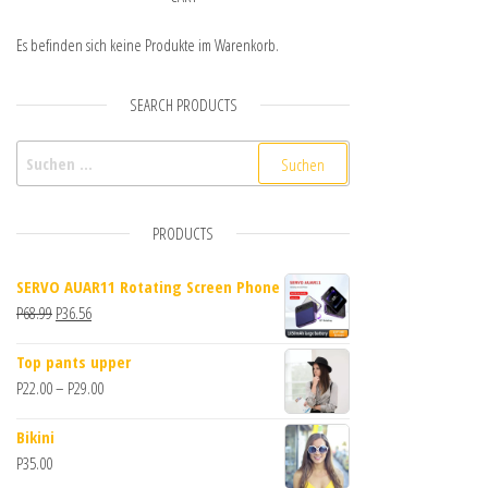
Es befinden sich keine Produkte im Warenkorb.
SEARCH PRODUCTS
Suchen nach:
PRODUCTS
SERVO AUAR11 Rotating Screen Phone
Ursprünglicher Preis war: P68.99
Aktueller Preis ist: P36.56.
P
68.99
P
36.56
Top pants upper
Preisspanne: P22.00 bis P29.00
P
22.00
–
P
29.00
Bikini
P
35.00