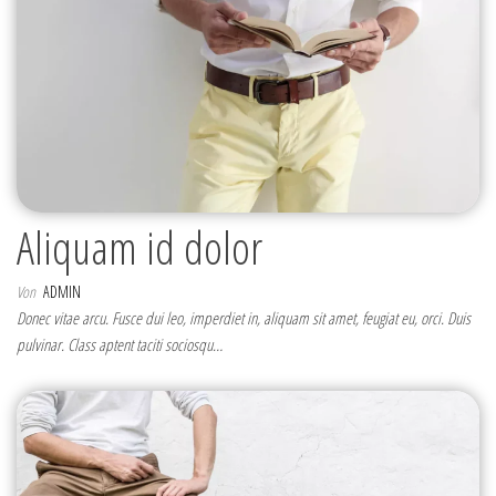
Aliquam id dolor
Von
ADMIN
Donec vitae arcu. Fusce dui leo, imperdiet in, aliquam sit amet, feugiat eu, orci. Duis
pulvinar. Class aptent taciti sociosqu…