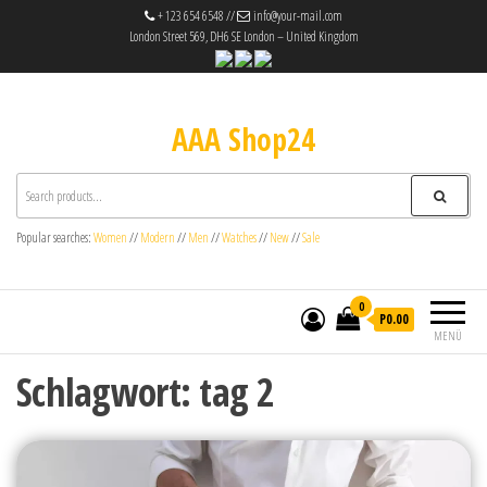
+ 123 654 6548 //
info@your-mail.com
London Street 569, DH6 SE London – United Kingdom
AAA Shop24
Popular searches:
Women
//
Modern
//
Men
//
Watches
//
New
//
Sale
0
P0.00
MENÜ
Schlagwort:
tag 2