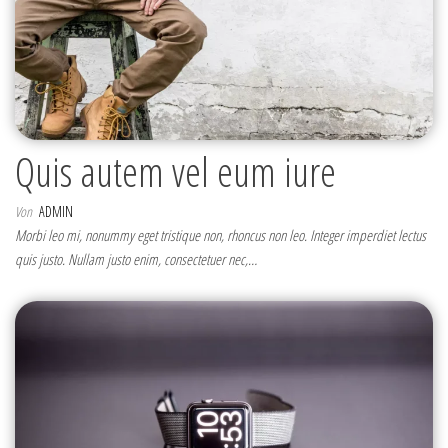
Quis autem vel eum iure
Von
ADMIN
Morbi leo mi, nonummy eget tristique non, rhoncus non leo. Integer imperdiet lectus
quis justo. Nullam justo enim, consectetuer nec,…